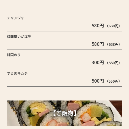
チャンジャ
580円
（638円）
韓国風いか塩辛
580円
（638円）
韓国のり
300円
（330円）
するめキムチ
500円
（550円）
【ご飯物】