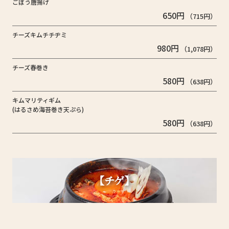
ごぼう唐揚げ
650円
（715円）
チーズキムチチヂミ
980円
（1,078円）
チーズ春巻き
580円
（638円）
キムマリティギム
(はるさめ海苔巻き天ぷら)
580円
（638円）
【チゲ】