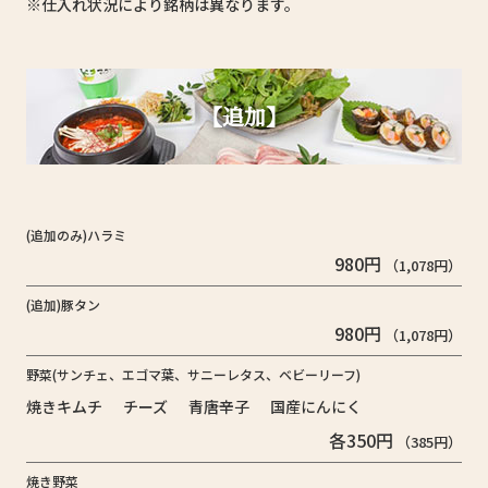
※仕入れ状況により銘柄は異なります。
【追加】
(追加のみ)ハラミ
980円
（1,078円）
(追加)豚タン
980円
（1,078円）
野菜(サンチェ、エゴマ葉、サニーレタス、ベビーリーフ)
焼きキムチ
国産にんにく
青唐辛子
チーズ
各350円
（385円）
焼き野菜