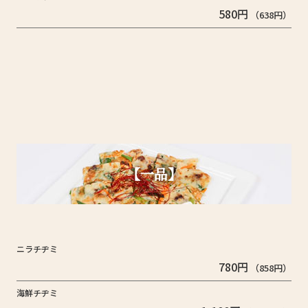
580円
（638円）
【一品】
ニラチヂミ
780円
（858円）
海鮮チヂミ